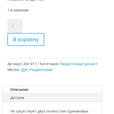
1 в наличии
Количество
товара
Разделочная
В корзину
доска
из
дуба
Артикул:
dsk-011
Категория:
Разделочные доски
Метки:
Дуб
,
Разделочная
Описание
Детали
Не существует двух полностью одинаковых