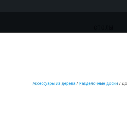
СТОЛЫ
Аксессуары из дерева
/
Разделочные доски
/ До