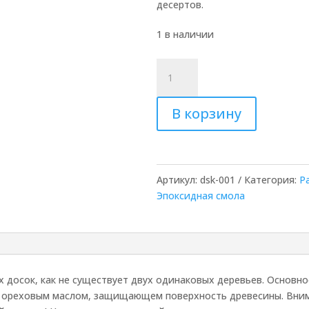
десертов.
1 в наличии
Количество
товара
Доска
В корзину
из
дуба
и
красной
смолы
Артикул:
dsk-001
Категория:
Р
Эпоксидная смола
 досок, как не существует двух одинаковых деревьев. Основно
 ореховым маслом, защищающем поверхность древесины. Вним