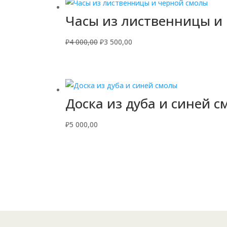
Часы из лиственницы и
Первоначальная
Текущая
₽
4 000,00
₽
3 500,00
цена
цена:
составляла
₽3
₽4
500,00.
000,00.
Доска из дуба и синей 
₽
5 000,00