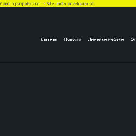
Сайт в разработке — Site under development
Главная
Новости
Линейки мебели
Оп