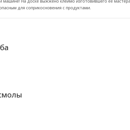
й машине! На доске выжжено клеймо изготовившего ее мастера
зопасным для соприкосновения с продуктами.
уба
 смолы