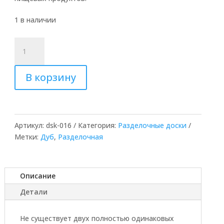
1 в наличии
Количество
товара
Разделочная
В корзину
доска
из
дуба
Артикул:
dsk-016
Категория:
Разделочные доски
Метки:
Дуб
,
Разделочная
Описание
Детали
Не существует двух полностью одинаковых