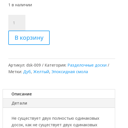
1 в наличии
Количество
товара
Доска
В корзину
из
дуба
и
желтой
смолы
Артикул:
dsk-009
Категория:
Разделочные доски
Метки:
Дуб
,
Желтый
,
Эпоксидная смола
Описание
Детали
Не существует двух полностью одинаковых
досок, как не существует двух одинаковых