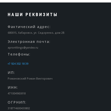
НАШИ РЕКВИЗИТЫ
Фактический адрес:
680015, Хабаровск, ул. Сидоренко, дом 2В.
Электронная почта:
apronfilings@yandex.ru
Телефоны:
+7 924 302 18 39
ИП:
Романовский Роман Викторович
ИНН:
471004965818
ОГРНИП:
318774600430802