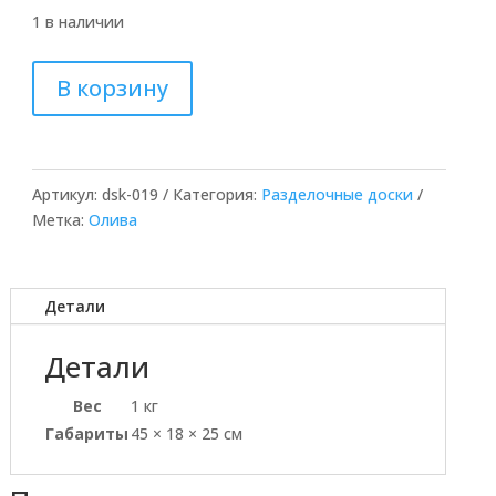
1 в наличии
Количество
В корзину
товара
Набор
из
2-
Артикул:
dsk-019
Категория:
Разделочные доски
х
Метка:
Олива
досок
для
подачи
(олива)
Детали
Детали
Вес
1 кг
Габариты
45 × 18 × 25 см