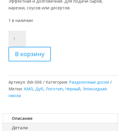
Эффектная и долговечная. Для подачи сыров,
нарезки, соусов или десертов.
1 в наличии
Количество
товара
Доска
В корзину
из
дуба
и
черной
смолы
Артикул:
dsk-006
Категория:
Разделочные доски
с
Метки:
AMG
,
Дуб
,
Логотип
,
Черный
,
Эпоксидная
логотипом
смола
(AMG)
Описание
Детали