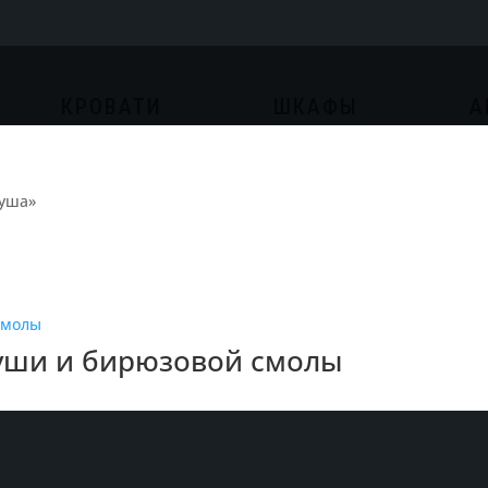
КРОВАТИ
ШКАФЫ
А
руша»
руши и бирюзовой смолы